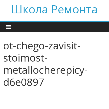
Skip
Школа Ремонта
to
content
ot-chego-zavisit-
stoimost-
metallocherepicy-
d6e0897