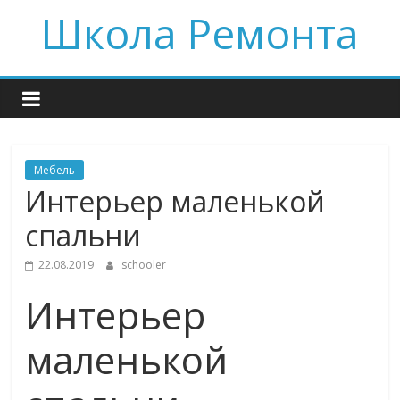
Skip
Школа Ремонта
to
content
Мебель
Интерьер маленькой
спальни
22.08.2019
schooler
Интерьер
маленькой