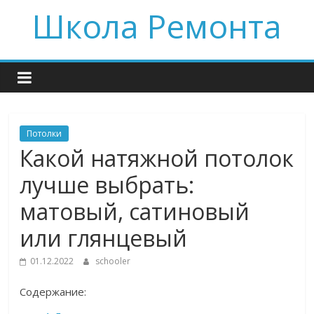
Skip
Школа Ремонта
to
content
Потолки
Какой натяжной потолок
лучше выбрать:
матовый, сатиновый
или глянцевый
01.12.2022
schooler
Содержание: