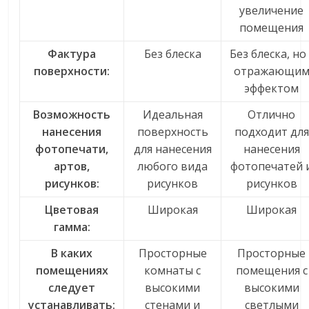
увеличение
помещения
Фактура
Без блеска
Без блеска, но 
поверхности:
отражающи
эффектом
Возможность
Идеальная
Отлично
нанесения
поверхность
подходит для
фотопечати,
для нанесения
нанесения
артов,
любого вида
фотопечатей 
рисунков:
рисунков
рисунков
Цветовая
Широкая
Широкая
гамма:
В каких
Просторные
Просторные
помещениях
комнаты с
помещения с
следует
высокими
высокими
устанавливать:
стенами и
светлыми