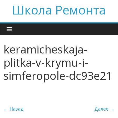
Skip
Школа Ремонта
to
content
keramicheskaja-
plitka-v-krymu-i-
simferopole-dc93e21
← Назад
Далее →