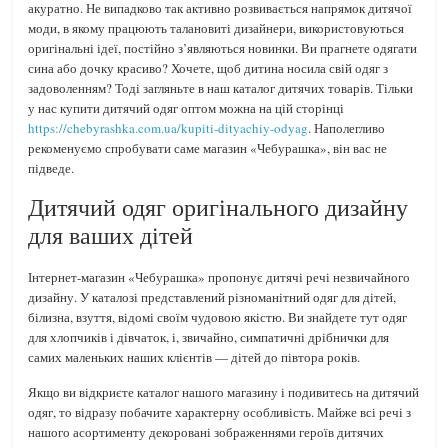
акуратно. Не випадково так активно розвивається напрямок дитячої
моди, в якому працюють талановиті дизайнери, використовуються
оригінальні ідеї, постійно з’являються новинки. Ви прагнете одягати
сина або дочку красиво? Хочете, щоб дитина носила свій одяг з
задоволенням? Тоді загляньте в наш каталог дитячих товарів. Тільки
у нас купити дитячий одяг оптом можна на цій сторінці
https://chebyrashka.com.ua/kupiti-dityachiy-odyag
. Наполегливо
рекоменуємо спробувати саме магазин «Чебурашка», він вас не
підведе.
Дитячий одяг оригінального дизайну
для ваших дітей
Інтернет-магазин «Чебурашка» пропонує дитячі речі незвичайного
дизайну. У каталозі представлений ​​різноманітний одяг для дітей,
білизна, взуття, відомі своїм чудовою якістю. Ви знайдете тут одяг
для хлопчиків і дівчаток, і, звичайно, симпатичні дрібнички для
самих маленьких наших клієнтів — дітей до півтора років.
Якщо ви відкриєте каталог нашого магазину і подивитесь на дитячий
одяг, то відразу побачите характерну особливість. Майже всі речі з
нашого асортименту декоровані зображеннями героїв дитячих