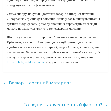
відповідає вимогам, які пред’являються до дитячого одягу. Вся
продукція має сертифікати якості.
Схема вибору, покупки і доставки товарів в інтернет магазині
«Чебурашка» зручна для покупців. Якщо у вас виникнуть питання і
сумніви щодо фасону, розміру або інших параметрів, ви завжди
можете проконсультуватися з менеджерами магазину.
Що стосується вартості продукції, то вона напевно порадує вас.
Крім того, у нас постійно проходять акції і розпродажі, а це
відмінна можливість купити гарний, модний одяг для ваших діток
ще дешевше! Чекаємо вас на сторінках нашого онлайн-каталогу! У
нас купити дитячі речі недорого ви зможте ось на цьому сайті
https://chebyrashka.com.ua
це зручно та практично.
←
Велюр – древний материал
Где купить качественный фарфор?
→