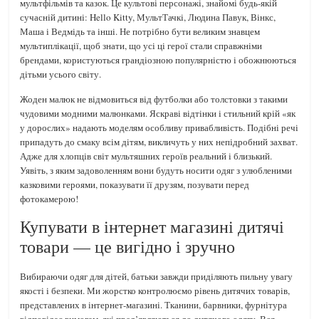
мультфільмів та казок. Це культові персонажі, знайомі будь-якій
сучасній дитині: Hello Kitty, МультТачкі, Людина Павук, Вінкс,
Маша і Ведмідь та інші. Не потрібно бути великим знавцем
мультиплікації, щоб знати, що усі ці герої стали справжніми
брендами, користуються грандіозною популярністю і обожнюються
дітьми усього світу.
Жоден малюк не відмовиться від футболки або толстовки з такими
чудовими модними малюнками. Яскраві відтінки і стильний крій «як
у дорослих» надають моделям особливу привабливість. Подібні речі
припадуть до смаку всім дітям, викличуть у них непідробний захват.
Адже для хлопців світ мультяшних героїв реальний і близький.
Уявіть, з яким задоволенням вони будуть носити одяг з улюбленими
казковими героями, показувати її друзям, позувати перед
фотокамерою!
Купувати в інтернет магазині дитячі
товари — це вигідно і зручно
Вибираючи одяг для дітей, батьки завжди приділяють пильну увагу
якості і безпеки. Ми жорстко контролюємо рівень дитячих товарів,
представлених в інтернет-магазині. Тканини, барвники, фурнітура