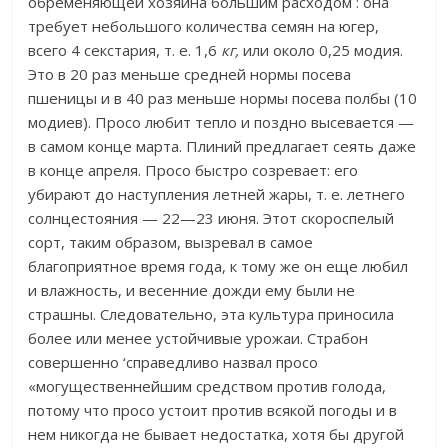
обременяющей хозяина большим расходом : она
требует небольшого количества семян на югер,
всего 4 секстария, т. е. 1,6
кг,
или около 0,25 модия.
Это в 20 раз меньше средней нормы посева
пшеницы и в 40 раз меньше нормы посева полбы (10
модиев). Просо любит тепло и поздно высевается —
в самом конце марта. Плиний предлагает сеять даже
в конце апреля. Просо быстро созревает: его
убирают до наступления летней жары, т. е. летнего
солнцестояния — 22—23 июня. Этот скороспелый
сорт, таким образом, вызревал в самое
благоприятное время года, к тому же он еще любил
и влажность, и весенние дожди ему были не
страшны. Следовательно, эта культура приносила
более или менее устойчивые урожаи. Страбон
совершенно ‘справедливо назвал просо
«могущественнейшим средством против голода,
потому что просо устоит против всякой погоды и в
нем никогда не бывает недостатка, хотя бы другой