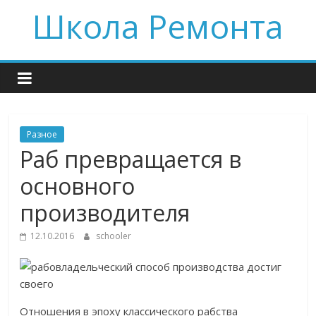
Skip
Школа Ремонта
to
content
Разное
Раб превращается в
основного
производителя
12.10.2016
schooler
Отношения в эпоху классического рабства