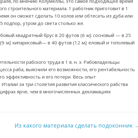
евраля, по мнению Колумеллы, это самое подходящее время
ого строительного материала. 1 работник приготовит в 1
ремя он сможет сделать 10 колов или обтесать из дуба или
5 подпор, утром до света столько же.
бовый квадратный брус в 20 футов (6
м),
сосновый — в 25
 (9
м),
кипарисовый— в 40 футов (12
м),
еловый и тополевый
льности рабского труда в 1 в. н. э. Рабовладельцы
есса раба, выяснили его возможности, его рентабельность
го эффективность и его потери. Весь опыт
Италии за три столетия развития классического рабства
, цифрах ярче, чем в многочисленных декламациях
Из какого материала сделать подоконник