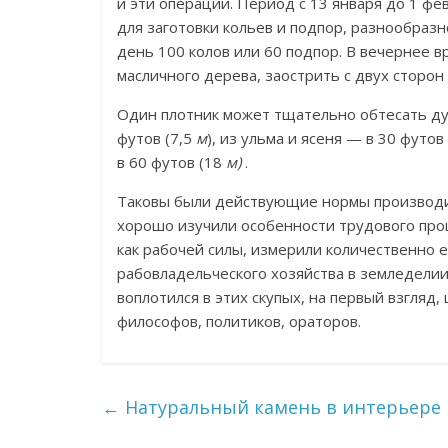
и эти операции. Период с 13 января до 1 ф
для заготовки кольев и подпор, разнообразн
день 100 колов или 60 подпор. В вечернее в
масличного дерева, заострить с двух сторон 
Один плотник может тщательно обтесать ду
футов (7,5
м
), из ульма и ясеня — в 30 футов
в 60 футов (18
м)
.
Таковы были действующие нормы производите
хорошо изучили особенности трудового проц
как рабочей силы, измерили количественно е
рабовладельческого хозяйства в земледелии 
воплотился в этих скупых, на первый взгляд
философов, политиков, ораторов.
←
Натуральный камень в интерьере