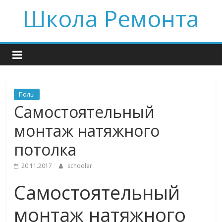
Skip
Школа Ремонта
to
content
Полы
Самостоятельный
монтаж натяжного
потолка
20.11.2017
schooler
Самостоятельный
монтаж натяжного