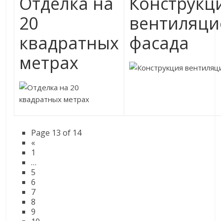
Отделка на
Конструкц
20
вентиляци
квадратных
фасада
метрах
Page 13 of 14
«
1
…
5
6
7
8
9