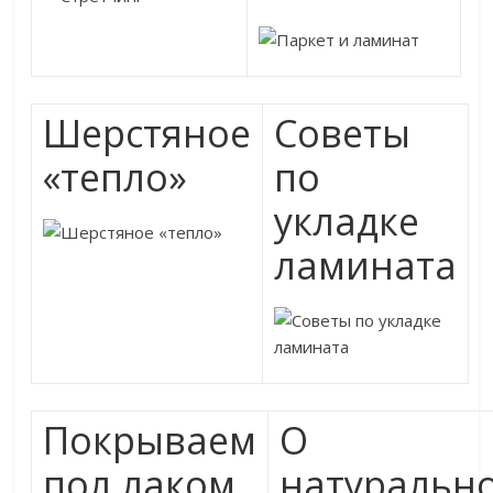
Шерстяное
Советы
«тепло»
по
укладке
ламината
Покрываем
О
пол лаком
натуральн