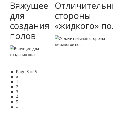
Вяжущее
Отличительн
для
стороны
создания
«жидкого» по
полов
Page 3 of 5
«
1
2
3
4
5
»