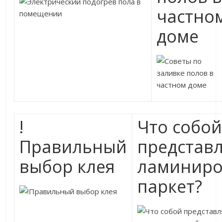
частно
доме
!
Что собо
Правильный
представ
выбор клея
ламинир
паркет?