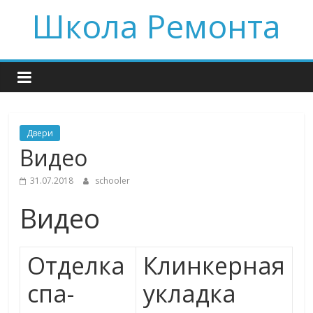
Skip
Школа Ремонта
to
content
Двери
Видео
31.07.2018
schooler
Видео
Отделка
Клинкерная
спа-
укладка