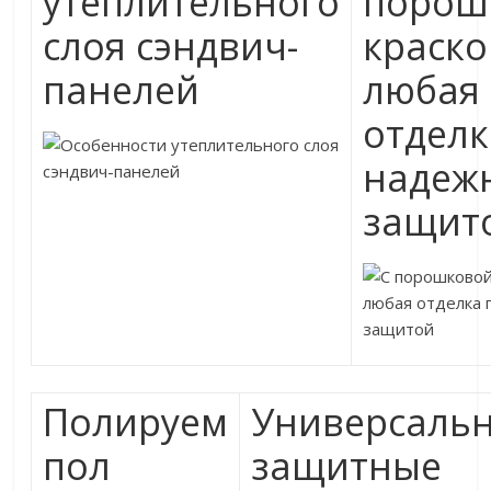
утеплительного
порош
слоя сэндвич-
краск
панелей
любая
отделк
надеж
защит
Полируем
Универсаль
пол
защитные