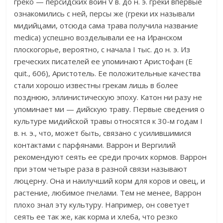
греко — персидских войн V в. до н. э. греки впервые
ознакомились с ней, персы же (греки их называли
мидийцами, отсюда сама трава получила название
medica) успешно возделывали ее на Иранском
плоскогорье, вероятно, с начала I тыс. до н. э. Из
греческих писателей ее упоминают Аристофан (Е
quit., 606), Аристотель. Ее положительные качества
стали хорошо известны грекам лишь в более
позднюю, эллинистическую эпоху. Катон ни разу не
упоминает ми — дийскую траву. Первые сведения о
культуре мидийской травы относятся к 30-м годам I
в. н. э., что, может быть, связано с усилившимися
контактами с парфянами. Варрон и Вергилий
рекомендуют сеять ее среди прочих кормов. Варрон
при этом четыре раза в разной связи называют
люцерну. Она и наилучший корм для коров и овец, и
растение, любимое пчелами. Тем не менее, Варрон
плохо знал эту культуру. Например, он советует
сеять ее так же, как корма и хлеба, что резко