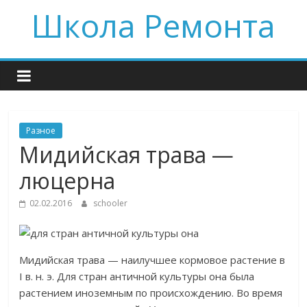
Skip
Школа Ремонта
to
content
Разное
Мидийская трава —
люцерна
02.02.2016
schooler
Мидийская трава — наилучшее кормовое растение в
I в. н. э. Для стран античной культуры она была
растением иноземным по происхождению. Во время