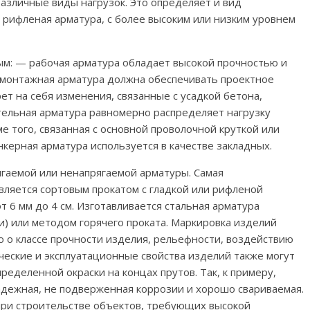
азличные виды нагрузок. Это определяет и вид
и рифленая арматура, с более высоким или низким уровнем
м: — рабочая арматура обладает высокой прочностью и
 монтажная арматура должна обеспечивать проектное
ет на себя изменения, связанные с усадкой бетона,
ельная арматура равномерно распределяет нагрузку
 того, связанная с основной проволочной круткой или
нкерная арматура используется в качестве закладных.
ягаемой или ненапрягаемой арматуры. Самая
вляется сортовым прокатом с гладкой или рифленой
 6 мм до 4 см. Изготавливается стальная арматура
) или методом горячего проката. Маркировка изделий
о классе прочности изделия, рельефности, воздействию
еские и эксплуатационные свойства изделий также могут
еделенной окраски на концах прутов. Так, к примеру,
надежная, не подверженная коррозии и хорошо свариваемая.
при строительстве объектов, требующих высокой