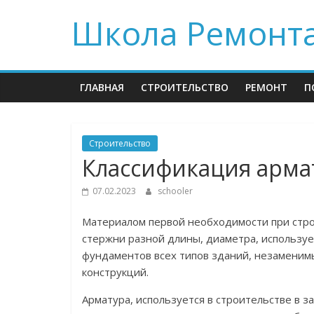
Skip
Школа Ремонт
to
content
ГЛАВНАЯ
СТРОИТЕЛЬСТВО
РЕМОНТ
П
Строительство
Классификация арма
07.02.2023
schooler
Материалом первой необходимости при стро
стержни разной длины, диаметра, используе
фундаментов всех типов зданий, незамени
конструкций.
Арматура, используется в строительстве в з