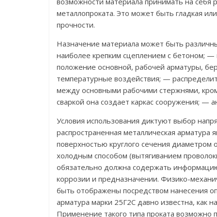
возможности материала принимать на себя р
металлопроката. Это может быть гладкая ил
прочности.
Назначение материала может быть различны
наиболее крепким сцеплением с бетоном; —
положение основной, рабочей арматуры, бер
температурные воздействия; — распределит
между основными рабочими стержнями, кроме
сваркой она создает каркас сооружения; — а
Условия использования диктуют выбор напр
распространенная металлическая арматура я
поверхностью круглого сечения диаметром от
холодным способом (вытягиванием проволоки
обязательно должна содержать информацию 
коррозии и предназначении. Физико-механич
быть отображены посредством нанесения опр
арматура марки 25Г2С давно известна, как 
Применение такого типа проката возможно 